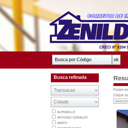
Resu
Busca refinada
Foram en
Clique so
ALPHAVILLE
ANTONIO GERALDO
ARATU