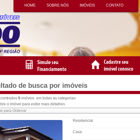
HOME
SOBRE NÓS
IMÓVEIS
CONTATO
ltado de busca por imóveis
contrados
9
imóveis em todas as categorias
bre o imóvel para exibir mais detalhes
Residencial
Casa