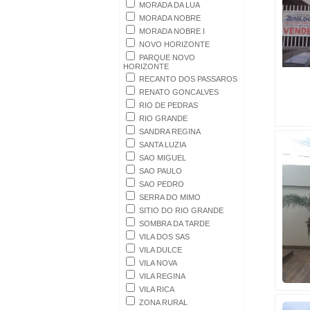
MORADA DA LUA
MORADA NOBRE
MORADA NOBRE I
NOVO HORIZONTE
PARQUE NOVO
HORIZONTE
RECANTO DOS PASSAROS
RENATO GONCALVES
RIO DE PEDRAS
RIO GRANDE
SANDRA REGINA
SANTA LUZIA
SAO MIGUEL
SAO PAULO
SAO PEDRO
SERRA DO MIMO
SITIO DO RIO GRANDE
SOMBRA DA TARDE
VILA DOS SAS
VILA DULCE
VILA NOVA
VILA REGINA
VILA RICA
ZONA RURAL