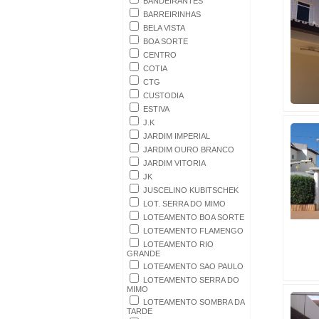
BANDEIRANTES
BARREIRINHAS
BELA VISTA
BOA SORTE
CENTRO
COTIA
CTG
CUSTODIA
ESTIVA
J.K
JARDIM IMPERIAL
JARDIM OURO BRANCO
JARDIM VITORIA
JK
JUSCELINO KUBITSCHEK
LOT. SERRA DO MIMO
LOTEAMENTO BOA SORTE
LOTEAMENTO FLAMENGO
LOTEAMENTO RIO
GRANDE
LOTEAMENTO SAO PAULO
LOTEAMENTO SERRA DO
MIMO
LOTEAMENTO SOMBRA DA
TARDE